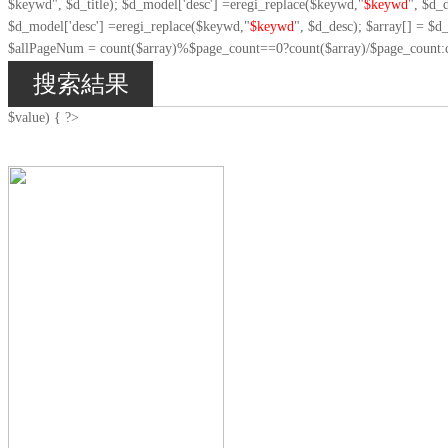
$keywd", $d_title); $d_model['desc'] =eregi_replace($keywd,"
$keywd
", $d
$d_model['desc'] =eregi_replace($keywd,"
$keywd
", $d_desc); $array[] = $
$allPageNum = count($array)%$page_count==0?count($array)/$page_count:cou
搜索結果
$value) { ?>