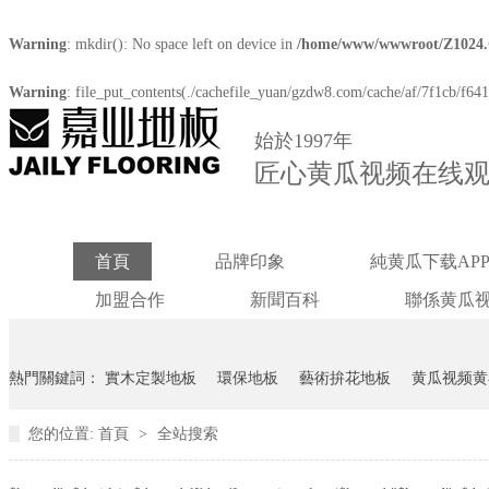
Warning
: mkdir(): No space left on device in
/home/www/wwwroot/Z1024
Warning
: file_put_contents(./cachefile_yuan/gzdw8.com/cache/af/7f1cb/f641f
始於1997年
匠心黄瓜视频在线观
首頁
品牌印象
純黄瓜下载AP
加盟合作
新聞百科
聯係黄瓜
熱門關鍵詞：
實木定製地板
環保地板
藝術拚花地板
黄瓜视频黄
您的位置:
首頁
>
全站搜索